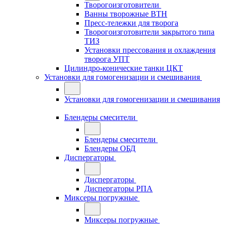
Творогоизготовители
Ванны творожные ВТН
Пресс-тележки для творога
Творогоизготовители закрытого типа
ТИЗ
Установки прессования и охлаждения
творога УПТ
Цилиндро-конические танки ЦКТ
Установки для гомогенизации и смешивания
Установки для гомогенизации и смешивания
Блендеры смесители
Блендеры смесители
Блендеры ОБД
Диспергаторы
Диспергаторы
Диспергаторы РПА
Миксеры погружные
Миксеры погружные